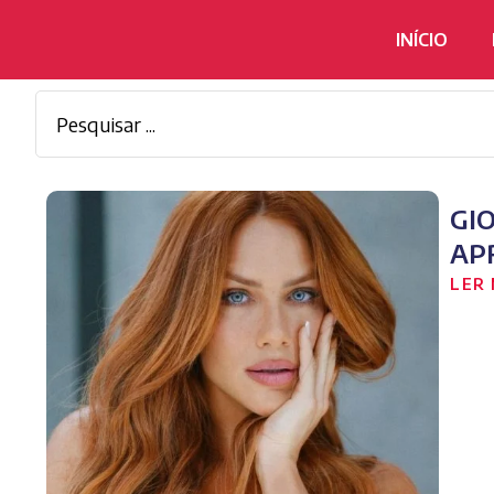
INÍCIO
GI
AP
LER 