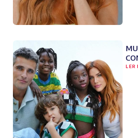
MU
CO
LER 