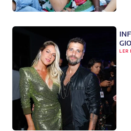
IN
GI
LER 