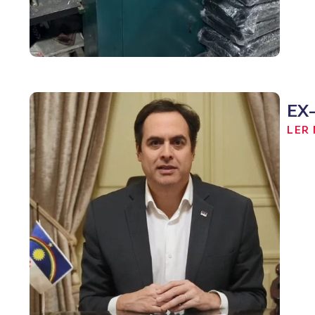
EX
LER 