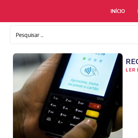
INÍCIO
RE
LER 