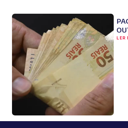
PA
OU
LER 