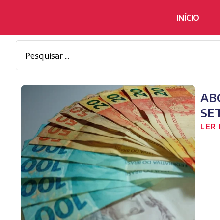
INÍCIO
AB
SE
LER 