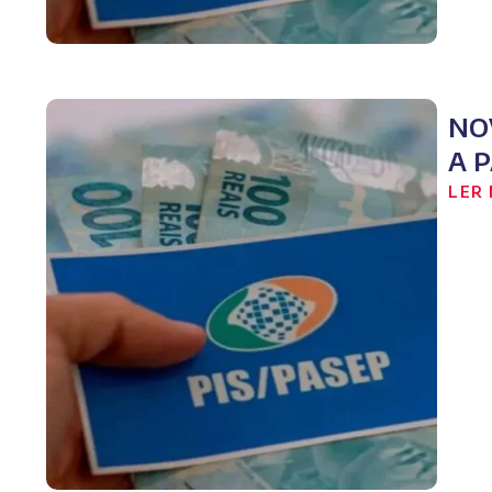
NO
A 
LER 