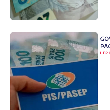
GO
PA
LER 