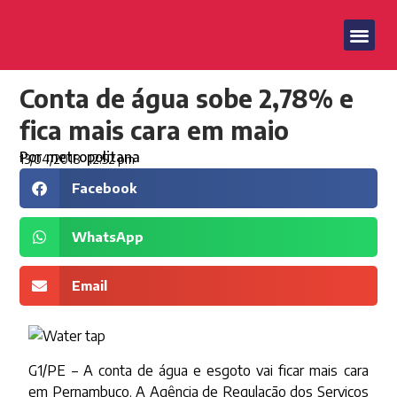
Conta de água sobe 2,78% e
fica mais cara em maio
Por
metropolitana
13/04/2018
12:52 pm
Facebook
WhatsApp
Email
G1/PE – A conta de água e esgoto vai ficar mais cara
em Pernambuco. A Agência de Regulação dos Serviços